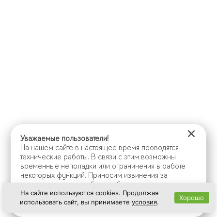
Уважаемые пользователи!
На нашем сайте в настоящее время проводятся
технические работы. В связи с этим возможны
временные неполадки или ограничения в работе
некоторых функций. Приносим извинения за
доставленные неудобства и благодарим за ваше
понимание! Мы делаем всё возможное, чтобы
На сайте используются cookies. Продолжая
Хорошо
завершить работы как можно быстрее.
использовать сайт, вы принимаете
условия
.