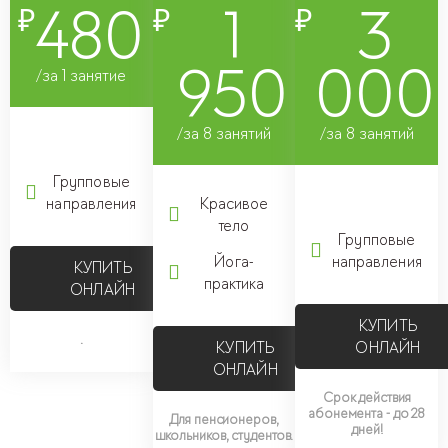
480
1
3
₽
₽
₽
950
000
/за 1 занятие
/за 8 занятий
/за 8 занятий
.
Групповые
направления
Красивое
.
тело
Групповые
Йога-
направления
КУПИТЬ
практика
ОНЛАЙН
КУПИТЬ
.
КУПИТЬ
ОНЛАЙН
ОНЛАЙН
Срок действия
абонемента - до 28
Для пенсионеров,
дней!
школьников, студентов.