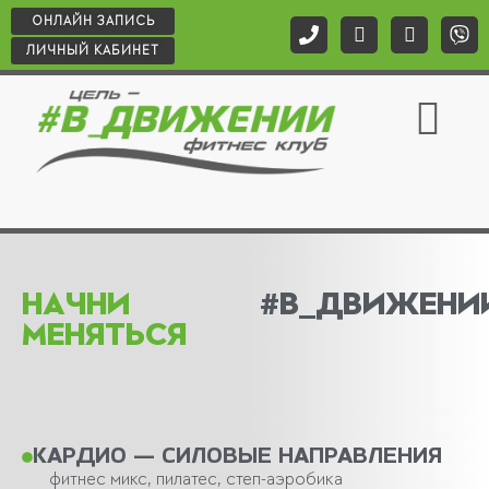
ОНЛАЙН ЗАПИСЬ
ЛИЧНЫЙ КАБИНЕТ
СОЦИАЛЬНЫЕ ПРО
Начни
#В_Движени
меняться
КАРДИО — СИЛОВЫЕ НАПРАВЛЕНИЯ
фитнес микс, пилатес, степ-аэробика